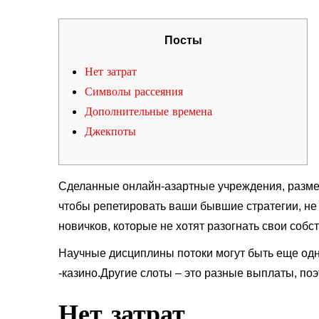
o
n
Посты
Нет затрат
Символы рассеяния
Дополнительные времена
Джекпоты
Сделанные онлайн-азартные учреждения, разме
чтобы репетировать ваши бывшие стратегии, не
новичков, которые не хотят разогнать свои соб
Научные дисциплины потоки могут быть еще одн
-казино.Другие слоты – это разные выплаты, по
Нет затрат