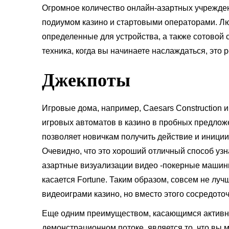
Огромное количество онлайн-азартных учрежден
подиумом казино и стартовыми операторами. Л
определенные для устройства, а также сотовой
техника, когда вы начинаете наслаждаться, это 
Джекпоты
Игровые дома, например, Caesars Construction 
игровых автоматов в казино в пробных предлож
позволяет новичкам получить действие и инициир
Очевидно, что это хороший отличный способ узна
азартные визуализации видео -покерные машины,
касается Fortune. Таким образом, совсем не лу
видеоиграми казино, но вместо этого сосредото
Еще одним преимуществом, касающимся активной
демонстрационном потоке, является то, что вы 