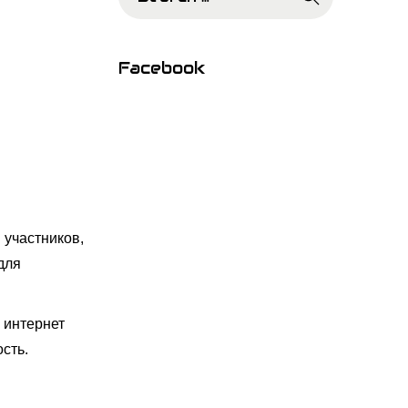
e
a
r
Facebook
c
h
f
o
r
:
участников,
для
 интернет
сть.