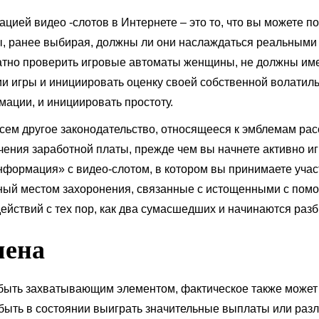
ей видео -слотов в Интернете – это то, что вы можете по
ы, ранее выбирая, должны ли они наслаждаться реальными
латно проверить игровые автоматы женщины, не должны име
ии игры и инициировать оценку своей собственной волатиль
ации, и инициировать простоту.
ем другое законодательство, относящееся к эмблемам рас
ения заработной платы, прежде чем вы начнете активно иг
нформация» с видео-слотом, в котором вы принимаете уча
нный местом захоронения, связанные с истощенными с пом
действий с тех пор, как два сумасшедших и начинаются раз
мена
 быть захватывающим элементом, фактическое также может
 быть в состоянии выиграть значительные выплаты или раз