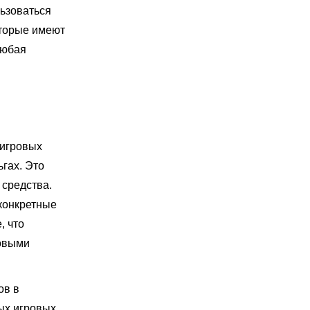
льзоваться
оторые имеют
любая
 игровых
гах. Это
 средства.
 конкретные
, что
товыми
ов в
ных игровых