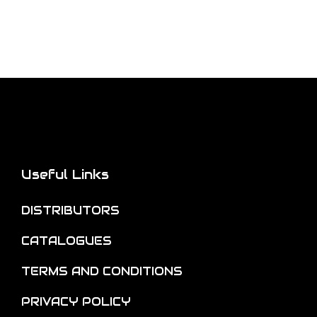
f
р
o
е
r
н
:
д
е
и
е
г
Useful Links
о
с
DISTRIBUTORS
о
з
CATALOGUES
д
TERMS AND CONDITIONS
а
н
PRIVACY POLICY
и