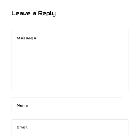
и
Leave a Reply
н
т
е
р
н
е
т
-
к
а
з
и
н
о
N
P