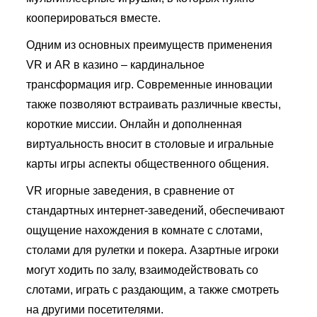
кооперироваться вместе.
Одним из основных преимуществ применения
VR и AR в казино – кардинальное
трансформация игр. Современные инновации
также позволяют встраивать различные квесты,
короткие миссии. Онлайн и дополненная
виртуальность вносит в столовые и игральные
карты игры аспекты общественного общения.
VR игорные заведения, в сравнение от
стандартных интернет-заведений, обеспечивают
ощущение нахождения в комнате с слотами,
столами для рулетки и покера. Азартные игроки
могут ходить по залу, взаимодействовать со
слотами, играть с раздающим, а также смотреть
на другими посетителями.