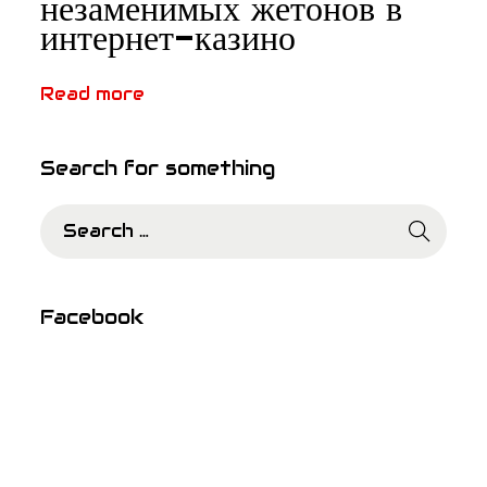
o
незаменимых жетонов в
u
интернет-казино
m
n
b
Read more
e
s
Search for something
t
e
S
n
e
g
a
e
r
Facebook
b
c
e
h
n
f
S
o
i
r
e