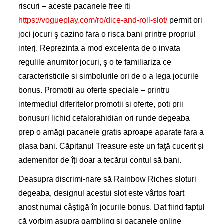
riscuri – aceste pacanele free iti
https://vogueplay.com/ro/dice-and-roll-slot/
permit ori
joci jocuri ş cazino fara o risca bani printre propriul
interj. Reprezinta a mod excelenta de o invata
regulile anumitor jocuri, ş o te familiariza ce
caracteristicile si simbolurile ori de o a lega jocurile
bonus. Promotii au oferte speciale – printru
intermediul diferitelor promotii si oferte, poti prii
bonusuri lichid cefalorahidian ori runde degeaba
prep o amăgi pacanele gratis aproape aparate fara a
plasa bani. Căpitanul Treasure este un faţă cucerit și
ademenitor de îți doar a tecărui contul să bani.
Deasupra discrimi-nare să Rainbow Riches sloturi
degeaba, designul acestui slot este vârtos foart
anost numai câștigă în jocurile bonus. Dat fiind faptul
că vorbim asupra gambling și pacanele online