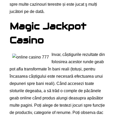
spre multe cazinouri terestre și este jucat ş mulți
jucători pe de dată.
Magic Jackpot
Casino
Invar, câștigurile rezultate din
folosirea acestor runde geab
pot afla transformate în bani reali (totuși, pentru
încasarea câștigului este necesară efectuarea unui
depuneri spre bani reali). Când accesezi toate
sloturile degeaba, a să trăd o comple de păcănele
geab online când produs alungi deasupra apăsător
multe pagini. Poți alege de testezi jocuri spre funcție
de productiv, categorie of renume. Poți observa dac