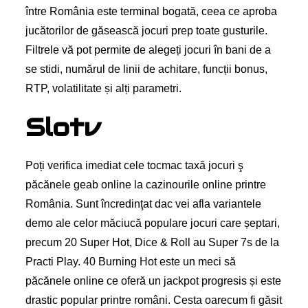
între România este terminal bogată, ceea ce aproba
jucătorilor de găsească jocuri prep toate gusturile.
Filtrele vă pot permite de alegeți jocuri în bani de a
se stidi, numărul de linii de achitare, funcții bonus,
RTP, volatilitate și alți parametri.
Slotv
Poți verifica imediat cele tocmac taxă jocuri ş
păcănele geab online la cazinourile online printre
România. Sunt încredinţat dac vei afla variantele
demo ale celor măciucă populare jocuri care șeptari,
precum 20 Super Hot, Dice & Roll au Super 7s de la
Practi Play. 40 Burning Hot este un meci să
păcănele online ce oferă un jackpot progresis și este
drastic popular printre români. Cesta oarecum fi găsit