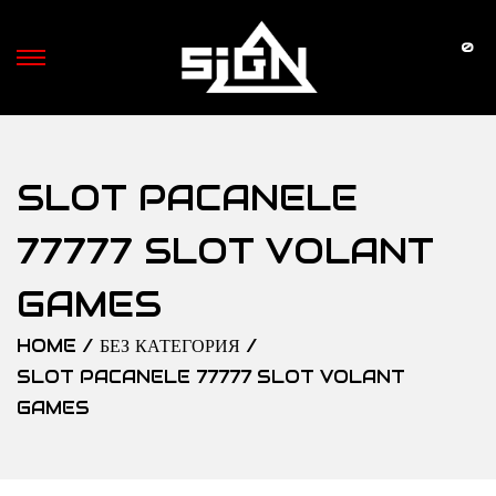
0
S
S
k
k
i
i
p
p
SLOT PACANELE
t
t
o
o
77777 SLOT VOLANT
n
c
a
o
GAMES
v
n
HOME
/
БЕЗ КАТЕГОРИЯ
/
i
t
SLOT PACANELE 77777 SLOT VOLANT
g
e
GAMES
a
n
t
t
i