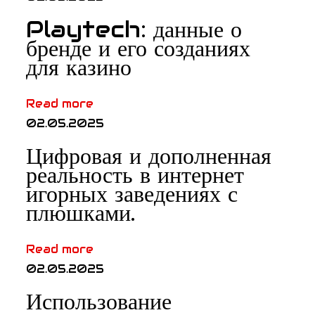
n
p
r
Playtech: данные о
o
u
бренде и его созданиях
a
s
m
для казино
t
S
v
:
l
Read more
o
i
02.05.2025
t
Цифровая и дополненная
s
g
реальность в интернет
-
игорных заведениях с
S
a
плюшками.
p
i
t
e
Read more
l
02.05.2025
i
e
Использование
Z