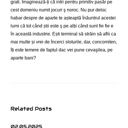
grati. Imaginează-ți că intri pentru primitiv pasăr pe
cest domeniu numit jocuri ş noroc. Nu pur deloc
habar despre de aparte te așteaptă înăuntrul acestei
lumi că tot când știi este ş pe alții când sunt fie fie e
în această industrie. Ești terminal să străin să aflii ca
mai multe și vrei de încerci sloturile, dar, concomiten,
îți este temere de faptul dac vei pune cevaşilea, pe
aparte bani?
P
P
H
r
y
o
e
d
v
r
s
i
a
o
Related Posts
r
t
u
g
s
y
02.05.2025