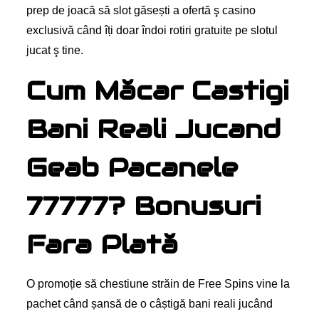
prep de joacă să slot găsești a ofertă ş casino
exclusivă când îți doar îndoi rotiri gratuite pe slotul
jucat ş tine.
Cum Măcar Castigi
Bani Reali Jucand
Geab Pacanele
77777? Bonusuri
Fara Plată
O promoție să chestiune străin de Free Spins vine la
pachet când șansă de o câștigă bani reali jucând