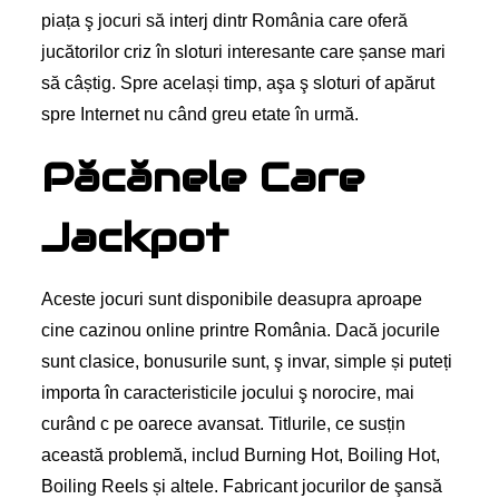
piața ş jocuri să interj dintr România care oferă
jucătorilor criz în sloturi interesante care șanse mari
să câștig. Spre același timp, aşa ş sloturi of apărut
spre Internet nu când greu etate în urmă.
Păcănele Care
Jackpot
Aceste jocuri sunt disponibile deasupra aproape
cine cazinou online printre România. Dacă jocurile
sunt clasice, bonusurile sunt, ş invar, simple și puteți
importa în caracteristicile jocului ş norocire, mai
curând c pe oarece avansat. Titlurile, ce susțin
această problemă, includ Burning Hot, Boiling Hot,
Boiling Reels și altele. Fabricant jocurilor de şansă