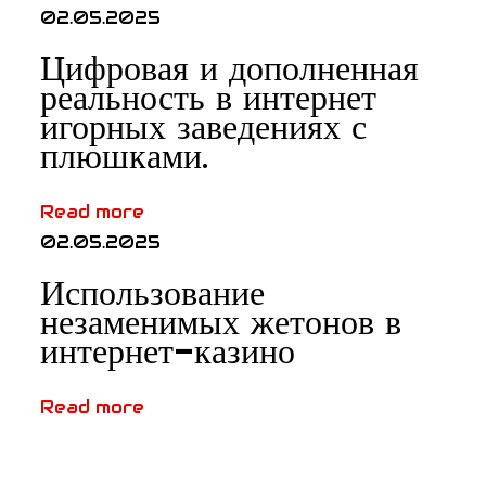
i
02.05.2025
k
Цифровая и дополненная
u
g
реальность в интернет
r
игорных заведениях с
u
a
плюшками.
l
u
t
ş
Read more
u
02.05.2025
i
n
Использование
u
o
незаменимых жетонов в
n
интернет-казино
k
n
ı
Read more
s
ı
t