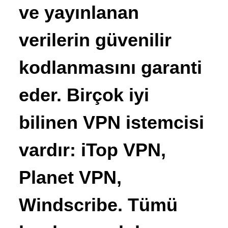
ve yayınlanan
verilerin güvenilir
kodlanmasını garanti
eder. Birçok iyi
bilinen VPN istemcisi
vardır: iTop VPN,
Planet VPN,
Windscribe. Tümü