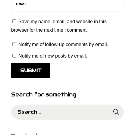
l
e
Save my name, email, and website in this
r
browser for the next time I comment.
a
ş
Notify me of follow-up comments by email.
ı
Notify me of new posts by email.
n
.
N
К
e
а
x
к
Search for something
t
о
S
p
в
e
o
а
a
s
р
r
t
о