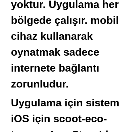
yoktur. Uygulama her
bölgede çalışır. mobil
cihaz kullanarak
oynatmak sadece
internete bağlantı
zorunludur.
Uygulama için sistem
iOS için
scoot-eco-