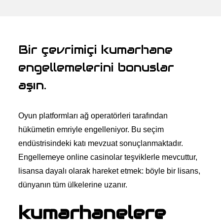
o
n
Bir çevrimiçi kumarhane
engellemelerini bonuslar
aşın.
Oyun platformları ağ operatörleri tarafından
hükümetin emriyle engelleniyor. Bu seçim
endüstrisindeki katı mevzuat sonuçlanmaktadır.
Engellemeye online casinolar teşviklerle mevcuttur,
lisansa dayalı olarak hareket etmek: böyle bir lisans,
dünyanın tüm ülkelerine uzanır.
kumarhanelere