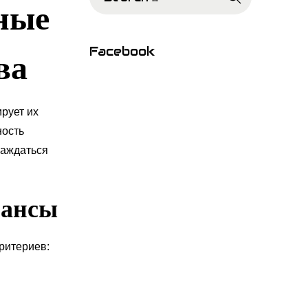
ные
e
a
r
Facebook
ва
c
h
f
рует их
o
ность
r
лаждаться
:
нансы
ритериев: