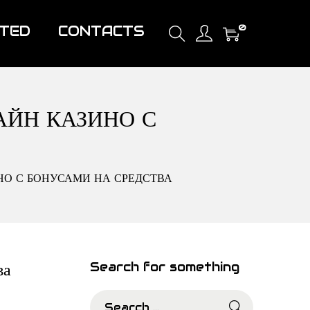
0
ITED
CONTACTS
АЙН КАЗИНО С
НО С БОНУСАМИ НА СРЕДСТВА
ва
Search for something
S