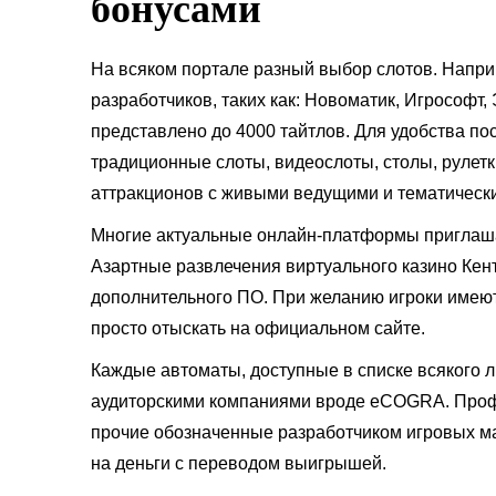
бонусами
На всяком портале разный выбор слотов. Напри
разработчиков, таких как: Новоматик, Игрософт
представлено до 4000 тайтлов. Для удобства по
традиционные слоты, видеослоты, столы, рулетк
аттракционов с живыми ведущими и тематическ
Многие актуальные онлайн-платформы приглашаю
Азартные развлечения виртуального казино Кент
дополнительного ПО. При желанию игроки имеют
просто отыскать на официальном сайте.
Каждые автоматы, доступные в списке всякого 
аудиторскими компаниями вроде eCOGRA. Проф
прочие обозначенные разработчиком игровых ма
на деньги с переводом выигрышей.