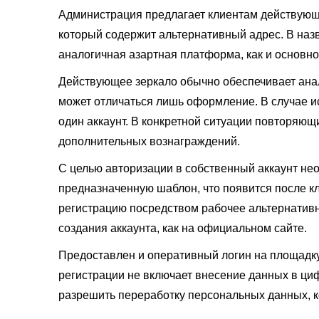
Администрация предлагает клиентам действующе
который содержит альтернативный адрес. В наз
аналогичная азартная платформа, как и основно
Действующее зеркало обычно обеспечивает ана
может отличаться лишь оформление. В случае и
один аккаунт. В конкретной ситуации повторяющи
дополнительных вознаграждений.
С целью авторизации в собственный аккаунт нео
предназначенную шаблон, что появится после кл
регистрацию посредством рабочее альтернатив
создания аккаунта, как на официальном сайте.
Предоставлен и оперативный логин на площадку
регистрации не включает внесение данных в ци
разрешить переработку персональных данных, к