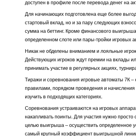
доступен в профиле после перевода денег на а
Для начинающих подготовлена еще более выгодн
стартовый вклад, но и за пару следующих взнос
сумма на беттинг. Кроме финансового выигрыша
определенном слоте или пары-тройки игровых а
Никак не обделены вниманием и лояльные игрок
Действующих игроков ждут премии на вклады ил
принимать участие в регулярных акциях, турнир
Тиражи и соревнования игровые автоматы 7К –
правилами, порядком проведения и начисления
изучить в подходящих категориях.
Соревнования устраиваются на игровых аппарат
накапливать поинты. Для участия нужно просто 
целью выигрыша – осуществить определенное ус
самый крупный коэффициент выигрышной линии