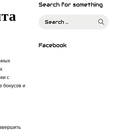
Search for something
йта
S
e
a
r
Facebook
c
h
ичных
f
х
o
ки с
r
е бонусов и
:
Завершить