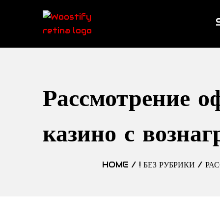
S
S
k
k
i
i
p
p
t
t
Рассмотрение о
o
o
n
c
казино с возна
a
o
v
n
i
t
HOME
/
! БЕЗ РУБРИКИ
/
РА
g
e
a
n
t
t
i