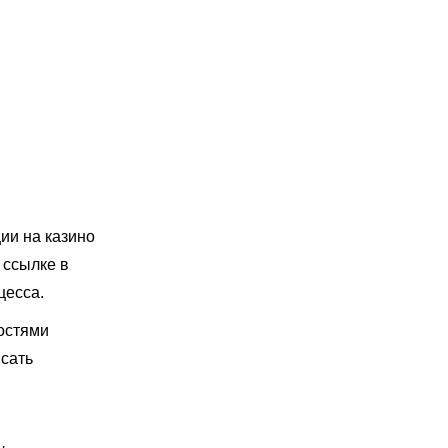
ии на казино
 ссылке в
цесса.
ностями
сать