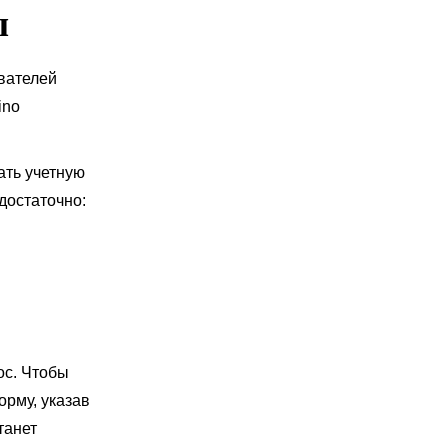
ы
вателей
ino
ать учетную
достаточно:
ос. Чтобы
орму, указав
танет