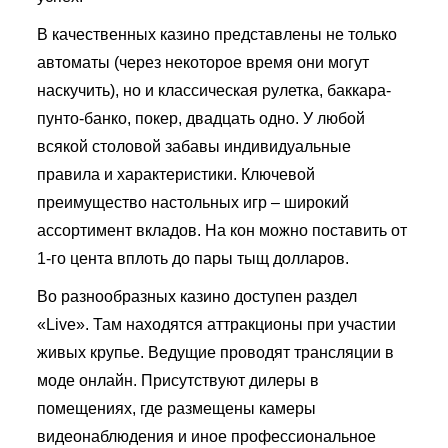
В качественных казино представлены не только
автоматы (через некоторое время они могут
наскучить), но и классическая рулетка, баккара-
пунто-банко, покер, двадцать одно. У любой
всякой столовой забавы индивидуальные
правила и характеристики. Ключевой
преимущество настольных игр – широкий
ассортимент вкладов. На кон можно поставить от
1-го цента вплоть до пары тыщ долларов.
Во разнообразных казино доступен раздел
«Live». Там находятся аттракционы при участии
живых крупье. Ведущие проводят трансляции в
моде онлайн. Присутствуют дилеры в
помещениях, где размещены камеры
видеонаблюдения и иное профессиональное