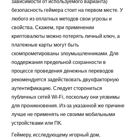
зависимости от используемого варианта)
безопасность геймера стоит на первом месте. У
любого из оплатных методов свои угрозы и
свойства. Скажем, при применении
криптовалюты можно потерять личный ключ, а
платежные карты могут быть
скомпрометированы злоумышленниками. Для
поддержания предельной сохранности в
процессе проведения денежных переводов
рекомендуется задействовать двухфакторную
аутентификацию. Следует сторониться
публичных сетей Wi-Fi, поскольку они уязвимы
для проникновения. Из-за указанной же причине
лучше не применять не своими мобильными
устройствами или ПК.
Геймеру, исследующему игорный дом,