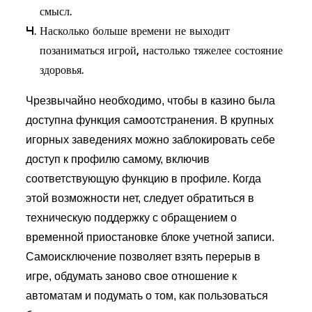
смысл.
Насколько больше времени не выходит
позаниматься игрой, настолько тяжелее состояние
здоровья.
Чрезвычайно необходимо, чтобы в казино была
доступна функция самоотстранения. В крупных
игорных заведениях можно заблокировать себе
доступ к профилю самому, включив
соответствующую функцию в профиле. Когда
этой возможности нет, следует обратиться в
техническую поддержку с обращением о
временной приостановке блоке учетной записи.
Самоисключение позволяет взять перерыв в
игре, обдумать заново свое отношение к
автоматам и подумать о том, как пользоваться