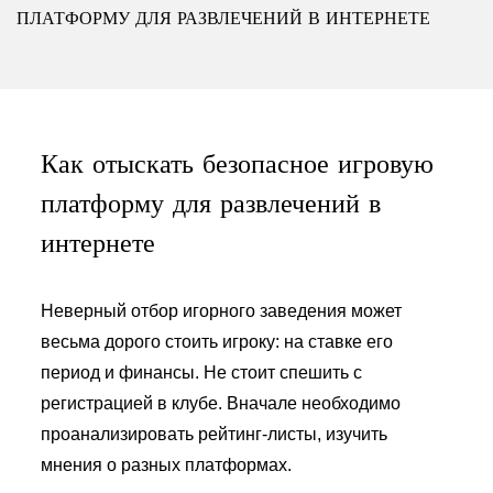
o
ПЛАТФОРМУ ДЛЯ РАЗВЛЕЧЕНИЙ В ИНТЕРНЕТЕ
n
Как отыскать безопасное игровую
платформу для развлечений в
интернете
Неверный отбор игорного заведения может
весьма дорого стоить игроку: на ставке его
период и финансы. Не стоит спешить с
регистрацией в клубе. Вначале необходимо
проанализировать рейтинг-листы, изучить
мнения о разных платформах.