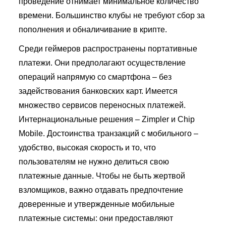
проведение отнимает минимальное количество
времени. Большинство клубы не требуют сбор за
пополнения и обналичивание в крипте.
Среди геймеров распространены портативные
платежи. Они предполагают осуществление
операций напрямую со смартфона – без
задействования банковских карт. Имеется
множество сервисов переносных платежей.
Интернациональные решения – Zimpler и Chip
Mobile. Достоинства транзакций с мобильного –
удобство, высокая скорость и то, что
пользователям не нужно делиться свою
платежные данные. Чтобы не быть жертвой
взломщиков, важно отдавать предпочтение
доверенные и утвержденные мобильные
платежные системы: они предоставляют