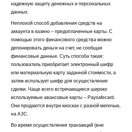
надежную защиту денежных и персональных
данных.
Неплохой способ добавления средств на
аккаунта в казино – предоплаченные карты. С
помощью этого финансового средства можно
депонировать деньги на счет, не сообщая
финансовые данные. Суть способа такая:
пользователь приобретает электронный шифр
или материальную карту заданной стоимости, а
затем использует шифр для осуществления
сделки. Чаще всего встречающиеся широко
используемые авансовые карты – Paysafecard.
Они продаются внутри киосках с разной мелочью,
на АЗС.
Во время осуществления транзакций (вне