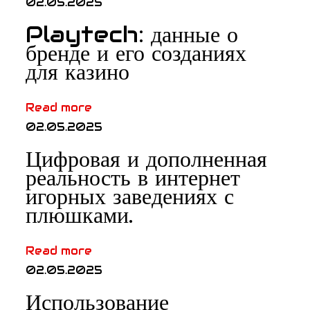
02.05.2025
n
p
к
Playtech: данные о
o
а
бренде и его созданиях
a
s
т
для казино
t
ь
v
:
и
Read more
г
i
02.05.2025
р
Цифровая и дополненная
ы
g
реальность в интернет
б
игорных заведениях с
е
a
плюшками.
з
в
t
о
Read more
з
02.05.2025
i
м
Использование
е