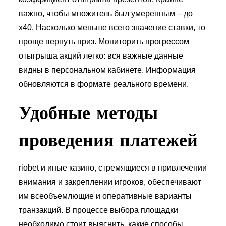
важно, чтобы множитель был умеренным – до
x40. Насколько меньше всего значение ставки, то
проще вернуть приз. Мониторить прогрессом
отыгрыша акций легко: вся важные данные
видны в персональном кабинете. Информация
обновляются в формате реального времени.
Удобные методы
проведения платежей
riobet и иные казино, стремящиеся в привлечении
внимания и закреплении игроков, обеспечивают
им всеобъемлющие и оперативные варианты
транзакций. В процессе выбора площадки
необходимо стоит выяснить, какие способы