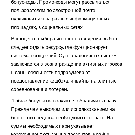
бонус-коды. Промо-коды могут рассылаться
пользователям по электронной почте,
публиковаться на разных информационных
площадках, в социальных сетях.
В процессе выбора игорного заведения выбор
следует отдать ресурсу, где функционирует
система поощрений. Суть аналогичных систем
заключается в вознаграждении активных игроков.
Планы лояльности подразумевают
предоставление кешбэка, инвайты на элитные
соревнования и лотереи.
Любые бонусы не получится обналичить сразу.
Прежде чем выводом или использованием на
бетсы эти средства необходимо отыграть. На
суммы необходимых пари указывает
коэффициент отыгрыша презентов. Крайне