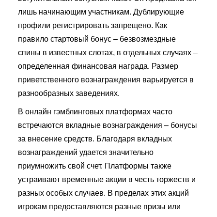
лишь начинающим участникам. Дублирующие
профили регистрировать запрещено. Как
правило стартовый бонус – безвозмездные
спины в известных слотах, в отдельных случаях –
определенная финансовая награда. Размер
приветственного вознаграждения варьируется в
разнообразных заведениях.
В онлайн гэмблинговых платформах часто
встречаются вкладные вознаграждения – бонусы
за внесение средств. Благодаря вкладных
вознаграждений удается значительно
приумножить свой счет. Платформы также
устраивают временные акции в честь торжеств и
разных особых случаев. В пределах этих акций
игрокам предоставляются разные призы или