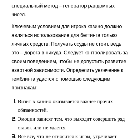
специальный метод – генератор рандомных
чисел.
Ключевым условием для игрока казино должно
являться использование для беттинга только
личных средств. Получать ссуды не стоит, ведь
это – дорога в никуда. Следует контролировать за
своим поведением, чтобы не допустить развитие
азартной зависимости. Определить увлечение к
гемблинга удастся с помощью следующим
признакам:
Визит в казино оказывается важнее прочих
обязанностей.
Эмоции зависят тем, что выходит совершить ряд
ставок или не удается.
Все всё, что не относится к игры, утрачивает